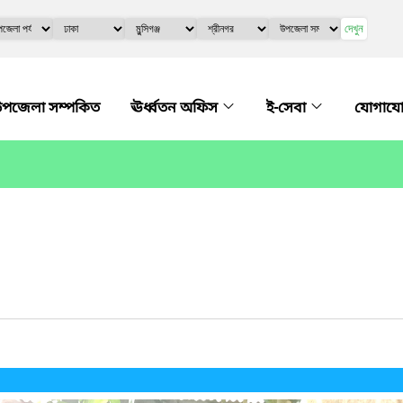
দেখুন
পজেলা সম্পকিত
ঊর্ধ্বতন অফিস
ই-সেবা
যোগায