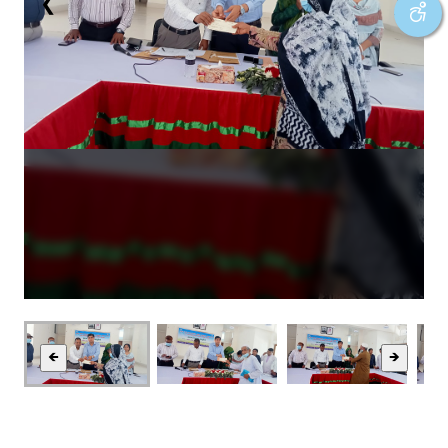
❮
❯
🡸
🡺