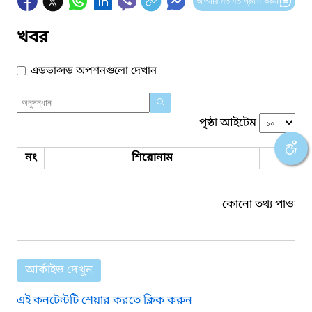
আপনার মতামত প্রদান করুন
খবর
এডভান্সড অপশনগুলো দেখান
পৃষ্ঠা আইটেম
নং
শিরোনাম
ফাইল
কোনো তথ্য পাওয়া য
আর্কাইভ দেখুন
এই কনটেন্টটি শেয়ার করতে ক্লিক করুন