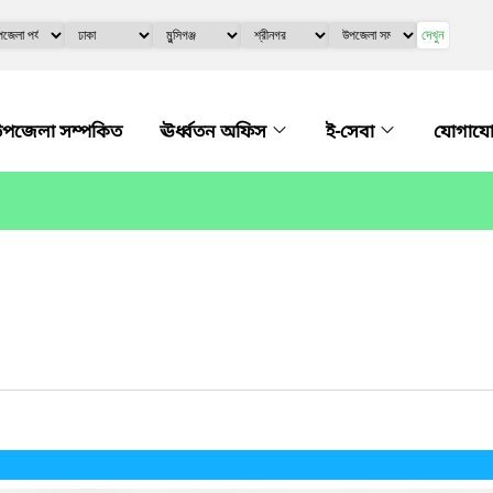
দেখুন
পজেলা সম্পকিত
ঊর্ধ্বতন অফিস
ই-সেবা
যোগায