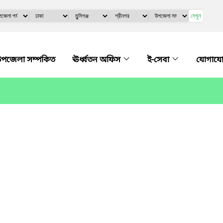
দেখুন
পজেলা সম্পকিত
ঊর্ধ্বতন অফিস
ই-সেবা
যোগায