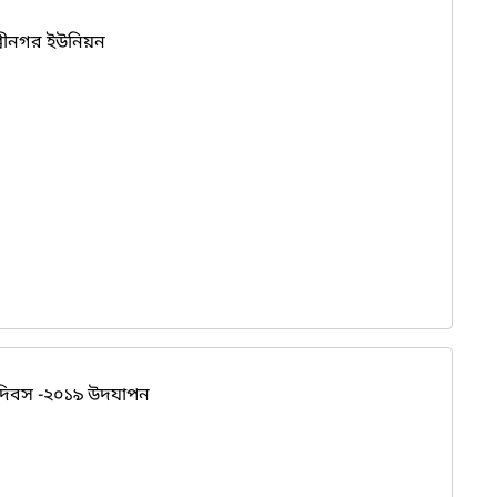
 শ্রীনগর ইউনিয়ন
 ‍দিবস -২০১৯ উদযাপন