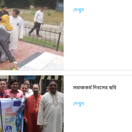
দেখুন
সমাজকর্ম ‍দিবসের ছবি
দেখুন